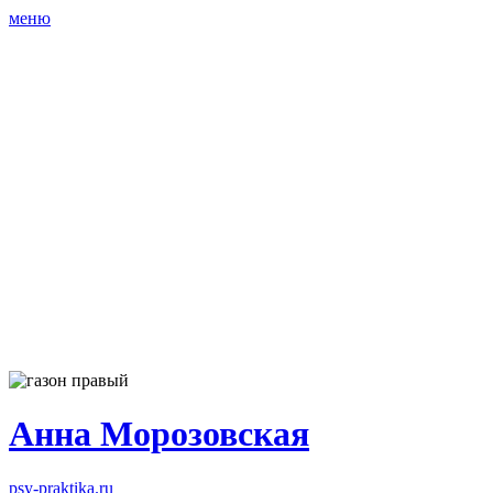
меню
Анна Морозовская
psy-praktika.ru