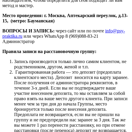
наблюдателем, чтобы определить для себя подходит ли вам
метод и мастер.
Место проведения: г. Москва, Аптекарский переулок, д.13-
15, (метро: Бауманская)
ВОПРОСЫ И ЗАПИСЬ:
через сайт или по почте
info@psy-
praktika.ru
или через WhatsApp 8 (969)088-83-21
Администратор
Правила записи на расстановочную группу:
Запись производится только лично самим клиентом, не
родственником, другом, женой и т.п.
Гарантированная работа — это депозит (предоплата
клиентского места). Депозит вносится на карту заранее.
После получения от администратора реквизитов, в
течение 3-х дней. Если вы не подтверждаете ваше
участие внесением депозита, то мы оставляем за собой
право взять на ваше место другого клиента. При записи
менее чем за три дня до начала Группы, место
бронируется только после внесения депозита.
Предоплата не возвращается, если вы не пришли на
группу и не предупредили нас заранее за 3 дня. Так же
вы можете 1 раз перенести расстановку, но при отмене
расстановки (после переноса) депозит не возвращается.